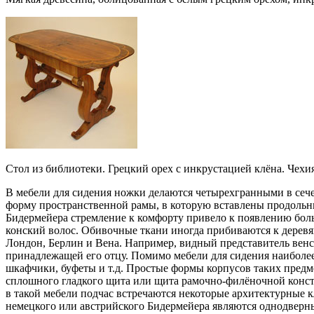
Стол из библиотеки. Грецкий орех с инкрустацией клёна. Чехия
В мебели для сидения ножки делаются четырехгранными в сеч
форму пространственной рамы, в которую вставлены продольн
Бидермейера стремление к комфорту привело к появлению бол
конский волос. Обивочные ткани иногда прибиваются к дерев
Лондон, Берлин и Вена. Например, видный представитель венс
принадлежащей его отцу. Помимо мебели для сидения наиболее
шкафчики, буфеты и т.д. Простые формы корпусов таких предм
сплошного гладкого щита или щита рамочно-филёночной конст
в такой мебели подчас встречаются некоторые архитектурные 
немецкого или австрийского Бидермейера являются однодвер