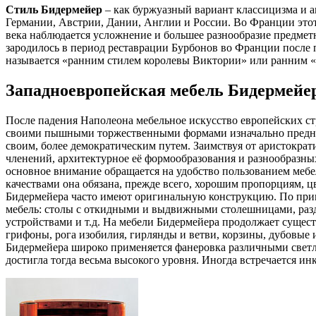
Стиль Бидермейер
– как буржуазный вариант классицизма и а
Германии, Австрии, Дании, Англии и России. Во Франции это
века наблюдается усложнение и большее разнообразие предмет
зародилось в период реставрации Бурбонов во Франции после
называется
ранним стилем королевы Виктории
или ранним
Западноевропейская мебель Бидермейе
После падения Наполеона мебельное искусство европейских ст
своими пышными торжественными формами изначально предназн
своим, более демократическим путем. Заимствуя от аристокра
членений, архитектурное её формообразования и разнообразных
основное внимание обращается на удобство пользованием мебе
качествами она обязана, прежде всего, хорошим пропорциям, 
Бидермейера часто имеют оригинальную конструкцию. По прим
мебель: столы с откидными и выдвижными столешницами, раз
устройствами и т.д. На мебели Бидермейера продолжает сущест
грифоны, рога изобилия, гирлянды и ветви, корзины, дубовые 
Бидермейера широко применяется фанеровка различными светлы
достигла тогда весьма высокого уровня. Иногда встречается инк