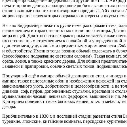
времяпрепровождение бидермана
, а другой поэт – Л. Айхрод
печати произведения, пародирующие любительские стихи неко
стилизованные под них стихотворные пародии Л. Айхродта и А
мировоззрение героя которых отражало интересы и вкусы неме
Начало Бидермейера лежит в русле немецкого романтизма, одн
великолепием и торжественностью столичного ампира. Для нег
мира вещей. Для этого стиля характерным является также почт
их естественным стремлением к спокойной и упорядоченной жи
единство между духовным и предметным миром человека.
Бид
и обустройству. Именно тогда возник обычай содержать в бурж
(своеобразное подражание светским салонам). Такая комната об
ореха, ясеня, а также красного дерева. Для обивки предпочит
Занавеси и драпировки, обычно светлых тонов, подвешивались 
Популярный ещё в ампире обычай драпировки стен, а иногда и п
ампира также панорамные обои и изображения пейзажей на отд
максимального уюта, добротности и целесообразности, а не т
диванов, соф, пуфов, дополненных стульями, креслами и стол
музыкальными часами, дешевым фарфором, вышивкой и т.д. Ме
Критерием полезности всех бытовых вещей, в т.ч. и мебели, т
декора.
Приблизительно к 1830 г. в последней стадии развития стиля Б
турецкие, японские, китайские комнаты, персидские куритель