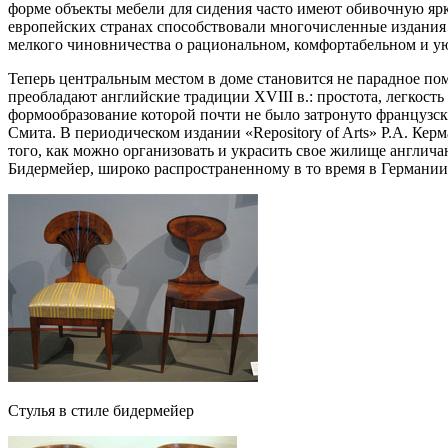
форме объекты мебели для сидения часто имеют обивочную ярк
европейских странах способствовали многочисленные издания 
мелкого чиновничества о рациональном, комфортабельном и 
Теперь центральным местом в доме становится не парадное по
преобладают английские традиции XVIII в.: простота, легкост
формообразование которой почти не было затронуто французс
Смита. В периодическом издании
Repository of Arts
Р.А. Керм
того, как можно организовать и украсить свое жилище англича
Бидермейер, широко распространенному в то время в Германии
Стулья в стиле бидермейер