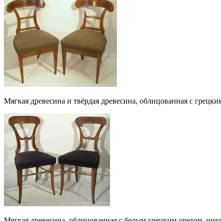
Мягкая древесина и твёрдая древесина, облицованная с грецки
Мягкая древесина, облицованная с белым грецким орехом, инкр