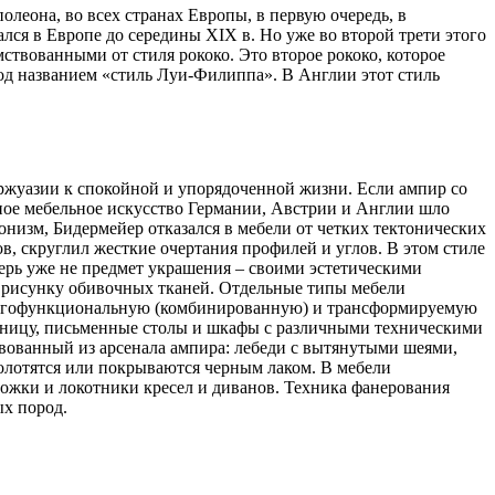
леона, во всех странах Европы, в первую очередь, в
лся в Европе до середины XIX в. Но уже во второй трети этого
ствованными от стиля рококо. Это второе рококо, которое
под названием
стиль Луи-Филиппа
. В Англии этот стиль
уржуазии к спокойной и упорядоченной жизни. Если ампир со
ное мебельное искусство Германии, Австрии и Англии шло
низм, Бидермейер отказался в мебели от четких тектонических
в, скруглил жесткие очертания профилей и углов. В этом стиле
ерь уже не предмет украшения – своими эстетическими
 и рисунку обивочных тканей. Отдельные типы мебели
многофункциональную (комбинированную) и трансформируемую
тницу, письменные столы и шкафы с различными техническими
твованный из арсенала ампира: лебеди с вытянутыми шеями,
золотятся или покрываются черным лаком. В мебели
ожки и локотники кресел и диванов. Техника фанерования
ых пород.