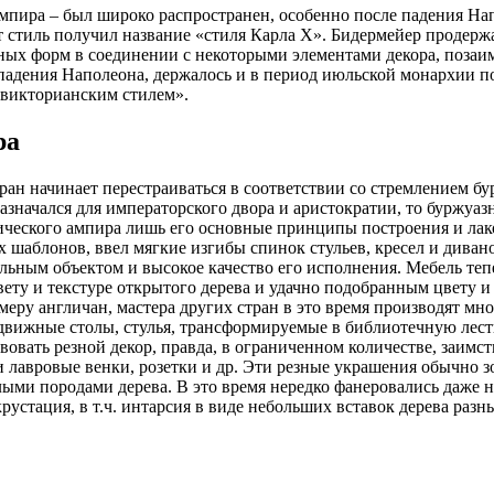
мпира – был широко распространен, особенно после падения Напо
т стиль получил название
стиля Карла X
. Бидермейер продержа
ных форм в соединении с некоторыми элементами декора, позаим
 падения Наполеона, держалось и в период июльской монархии 
викторианским стилем
.
ра
ран начинает перестраиваться в соответствии со стремлением б
ачался для императорского двора и аристократии, то буржуаз
тического ампира лишь его основные принципы построения и лако
 шаблонов, ввел мягкие изгибы спинок стульев, кресел и дивано
льным объектом и высокое качество его исполнения. Мебель теп
цвету и текстуре открытого дерева и удачно подобранным цвету
еру англичан, мастера других стран в это время производят 
движные столы, стулья, трансформируемые в библиотечную лес
вовать резной декор, правда, в ограниченном количестве, заимс
и лавровые венки, розетки и др. Эти резные украшения обычно 
ми породами дерева. В это время нередко фанеровались даже н
рустация, в т.ч. интарсия в виде небольших вставок дерева разн