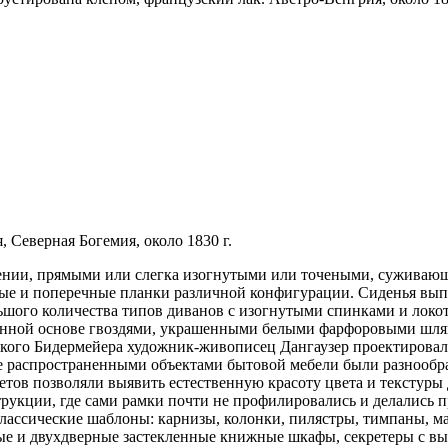
, Северная Богемия, около 1830 г.
ении, прямыми или слегка изогнутыми или точеными, суживающ
ые и поперечные планки различной конфигурации. Сиденья вып
ьшого количества типов диванов с изогнутыми спинками и локо
янной основе гвоздями, украшенными белыми фарфоровыми шляп
кого Бидермейера художник-живописец Дангаузер проектировал 
 распространенными объектами бытовой мебели были разнообраз
етов позволяли выявить естественную красоту цвета и текстуры
рукции, где сами рамки почти не профилировались и делались 
классические шаблоны: карнизы, колонки, пилястры, тимпаны, 
ные и двухдверные застекленные книжные шкафы, секретеры с 