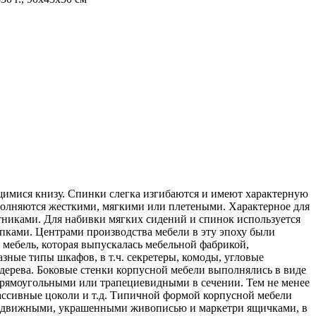
имися книзу. Спинки слегка изгибаются и имеют характерную
олняются жесткими, мягкими или плетеными. Характерное для
тниками. Для набивки мягких сидений и спинок используется
ками. Центрами производства мебели в эту эпоху были
мебель, которая выпускалась мебельной фабрикой,
ные типы шкафов, в т.ч. секретеры, комоды, угловые
 дерева. Боковые стенки корпусной мебели выполнялись в виде
прямоугольными или трапециевидными в сечении. Тем не менее
массивные цоколи и т.д. Типичной формой корпусной мебели
выдвижными, украшенными живописью и маркетри ящичками, в