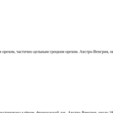
м орехом, частично цельным грецким орехом. Австро-Венгрия, ок
устирована клёном, французский лак. Австро-Венгрия, около 183