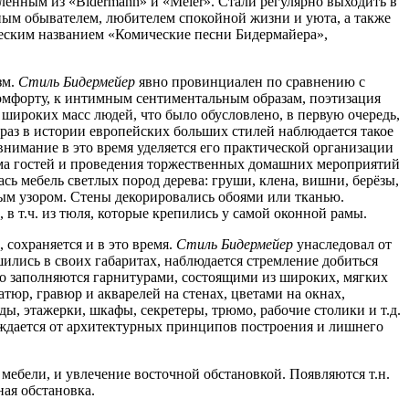
авленным из
Bidermann
и
Meier
. Стали регулярно выходить в
ным обывателем, любителем спокойной жизни и уюта, а также
ческим названием
Комические песни Бидермайера
,
зм.
Стиль Бидермейер
явно провинциален по сравнению с
комфорту, к интимным сентиментальным образам, поэтизация
 широких масс людей, что было обусловлено, в первую очередь,
аз в истории европейских больших стилей наблюдается такое
 внимание в это время уделяется его практической организации
ма гостей и проведения торжественных домашних мероприятий
сь мебель светлых пород дерева: груши, клена, вишни, берёзы,
ным узором. Стены декорировались обоями или тканью.
в т.ч. из тюля, которые крепились у самой оконной рамы.
 сохраняется и в это время.
Стиль Бидермейер
унаследовал от
ились в своих габаритах, наблюдается стремление добиться
но заполняются гарнитурами, состоящими из широких, мягких
юр, гравюр и акварелей на стенах, цветами на окнах,
 этажерки, шкафы, секретеры, трюмо, рабочие столики и т.д.
бождается от архитектурных принципов построения и лишнего
а мебели, и увлечение восточной обстановкой. Появляются т.н.
ая обстановка.