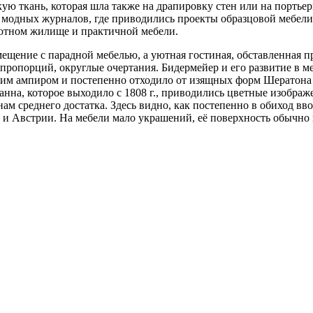
ую ткань, которая шла также на драпировку стен или на портье
модных журналов, где приводились проекты образцовой мебели 
уютном жилище и практичной мебели.
мещение с парадной мебелью, а уютная гостиная, обставленная 
ь пропорций, округлые очертания. Бидермейер и его развитие в 
ким ампиром и постепенно отходило от изящных форм Шератона 
анна, которое выходило с 1808 г., приводились цветные изображ
нам среднего достатка. Здесь видно, как постепенно в обиход в
 и Австрии. На мебели мало украшений, её поверхность обычно 