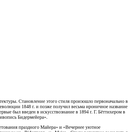
итектуры. Становление этого стиля произошло первоначально в
революции 1848 г. и позже получил весьма ироничное название
рвые был введен в искусствознание в 1894 г. Г. Бёттихером в
ивопись Бидермейера
.
етования праздного Майера
и
Вечернее уютное