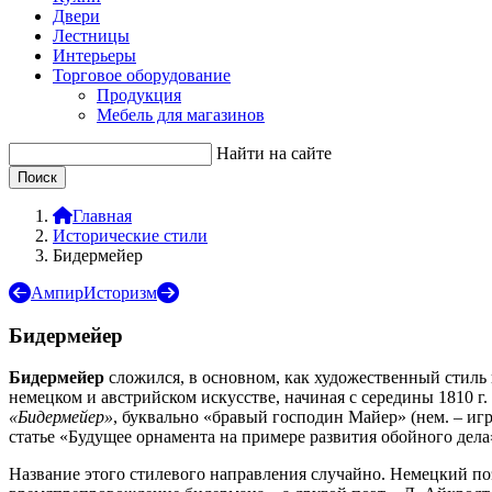
Двери
Лестницы
Интерьеры
Торговое оборудование
Продукция
Мебель для магазинов
Найти на сайте
Главная
Исторические стили
Бидермейер
Ампир
Историзм
Бидермейер
Бидермейер
сложился, в основном, как художественный стиль 
немецком и австрийском искусстве, начиная с середины 1810 г
Бидермейер
, буквально
бравый господин Майер
(нем. – иг
статье
Будущее орнамента на примере развития обойного дела
Название этого стилевого направления случайно. Немецкий по