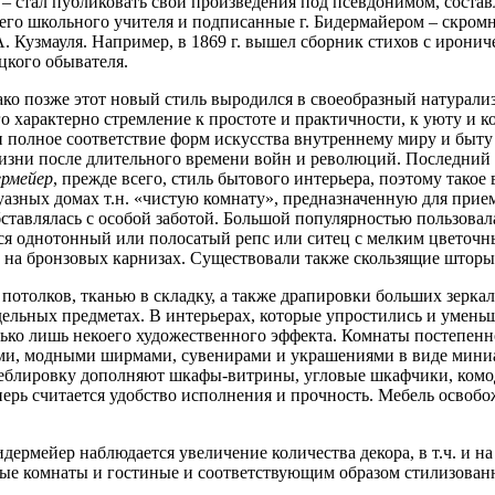
т – стал публиковать свои произведения под псевдонимом, сост
его школьного учителя и подписанные г. Бидермайером – скром
. Кузмауля. Например, в 1869 г. вышел сборник стихов с ирони
цкого обывателя.
ако позже этот новый стиль выродился в своеобразный натурали
о характерно стремление к простоте и практичности, к уюту и 
и полное соответствие форм искусства внутреннему миру и быту
зни после длительного времени войн и революций. Последний р
ермейер
, прежде всего, стиль бытового интерьера, поэтому такое
уазных домах т.н.
чистую комнату
, предназначенную для прие
ставлялась с особой заботой. Большой популярностью пользовала
ался однотонный или полосатый репс или ситец с мелким цветоч
на бронзовых карнизах. Существовали также скользящие шторы, 
отолков, тканью в складку, а также драпировки больших зеркал,
ельных предметах. В интерьерах, которые упростились и уменьш
олько лишь некоего художественного эффекта. Комнаты постепен
ами, модными ширмами, сувенирами и украшениями в виде миниат
блировку дополняют шкафы-витрины, угловые шкафчики, комоды,
еперь считается удобство исполнения и прочность. Мебель осво
идермейер наблюдается увеличение количества декора, в т.ч. и н
ные комнаты и гостиные и соответствующим образом стилизованн