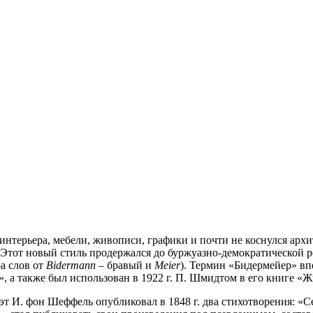
интерьера, мебели, живописи, графики и почти не коснулся арх
. Этот новый стиль продержался до буржуазно-демократической 
ра слов от
Bidermann
– бравый и
Meier
). Термин
Бидермейер
впе
, а также был использован в 1922 г. П. Шмидтом в его книге
Ж
эт И. фон Шеффель опубликовал в 1848 г. два стихотворения:
С