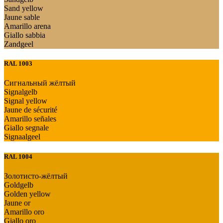
Sand yellow
Jaune sable
Amarillo arena
Giallo sabbia
Zandgeel
RAL 1003
Сигнальный жёлтый
Signalgelb
Signal yellow
Jaune de sécurité
Amarillo señales
Giallo segnale
Signaalgeel
RAL 1004
Золотисто-жёлтый
Goldgelb
Golden yellow
Jaune or
Amarillo oro
Giallo oro