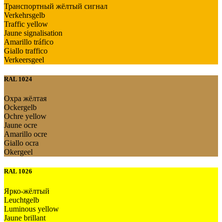
Транспортный жёлтый сигнал
Verkehrsgelb
Traffic yellow
Jaune signalisation
Amarillo tráfico
Giallo traffico
Verkeersgeel
RAL 1024
Охра жёлтая
Ockergelb
Ochre yellow
Jaune ocre
Amarillo ocre
Giallo ocra
Okergeel
RAL 1026
Ярко-жёлтый
Leuchtgelb
Luminous yellow
Jaune brillant