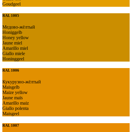
Goudgeel
RAL 1005
Медово-жёлтый
Honiggelb
Honey yellow
Jaune miel
Amarillo miel
Giallo miele
Honinggeel
RAL 1006
Кукурузно-жёлтый
Maisgelb
Maize yellow
Jaune maïs
Amarillo maiz
Giallo polenta
Maisgeel
RAL 1007