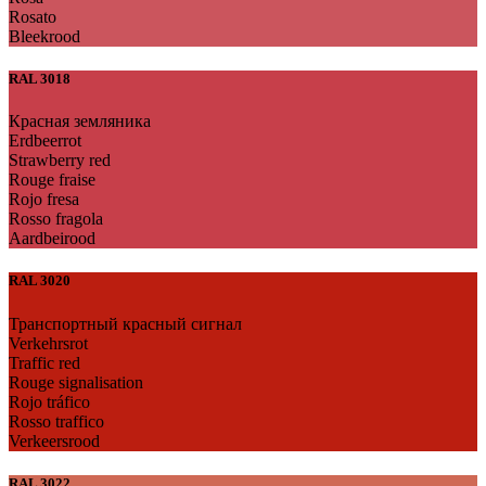
Rosato
Bleekrood
RAL 3018
Красная земляника
Erdbeerrot
Strawberry red
Rouge fraise
Rojo fresa
Rosso fragola
Aardbeirood
RAL 3020
Транспортный красный сигнал
Verkehrsrot
Traffic red
Rouge signalisation
Rojo tráfico
Rosso traffico
Verkeersrood
RAL 3022