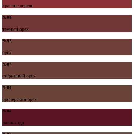
красное дерево
№ 88
тёмный орех
№ 92
орех
№ 87
старинный орех
№ 84
бренерский орех
№ 96
палисандр