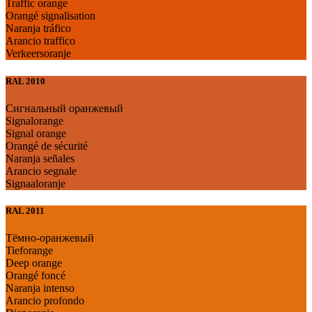
Traffic orange
Orangé signalisation
Naranja tráfico
Arancio traffico
Verkeersoranje
RAL 2010
Сигнальный оранжевый
Signalorange
Signal orange
Orangé de sécurité
Naranja señales
Arancio segnale
Signaaloranje
RAL 2011
Тёмно-оранжевый
Tieforange
Deep orange
Orangé foncé
Naranja intenso
Arancio profondo