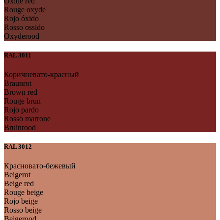
Oxide red
Rouge oxyde
Rojo óxido
Rosso ossido
Oxyderood
RAL 3011
Коричневато-красный
Braunrot
Brown red
Rouge brun
Rojo pardo
Rosso marrone
Bruinrood
RAL 3012
Красновато-бежевый
Beigerot
Beige red
Rouge beige
Rojo beige
Rosso beige
Beigerood