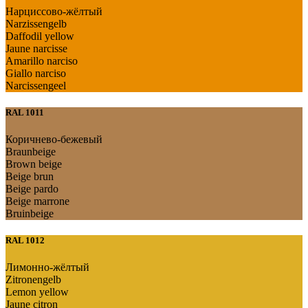
Нарциссово-жёлтый
Narzissengelb
Daffodil yellow
Jaune narcisse
Amarillo narciso
Giallo narciso
Narcissengeel
RAL 1011
Коричнево-бежевый
Braunbeige
Brown beige
Beige brun
Beige pardo
Beige marrone
Bruinbeige
RAL 1012
Лимонно-жёлтый
Zitronengelb
Lemon yellow
Jaune citron