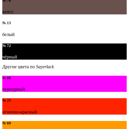
№ 76
венге
№ 13
белый
№ 72
чёрный
Другие цвета по
Sayerlack
№ 08
пурпурный
№ 25
огненно-красный
№ 69