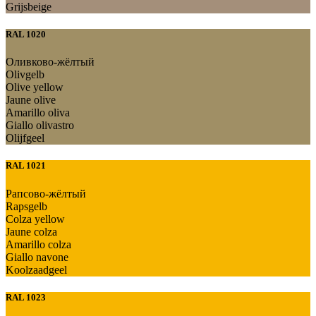
Grijsbeige
RAL 1020
Оливково-жёлтый
Olivgelb
Olive yellow
Jaune olive
Amarillo oliva
Giallo olivastro
Olijfgeel
RAL 1021
Рапсово-жёлтый
Rapsgelb
Colza yellow
Jaune colza
Amarillo colza
Giallo navone
Koolzaadgeel
RAL 1023