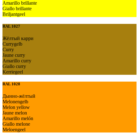
Amarillo brillante
Giallo brillante
Briljantgeel
RAL 1027
Жёлтый карри
Currygelb
Curry
Jaune curry
Amarillo curry
Giallo curry
Kerriegeel
RAL 1028
Дынно-жёлтый
Melonengelb
Melon yellow
Jaune melon
Amarillo melón
Giallo melone
Meloengeel