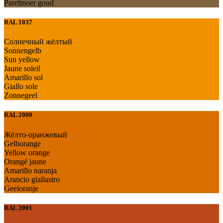
Parelmoer goud
RAL 1037
Солнечный жёлтый
Sonnengelb
Sun yellow
Jaune soleil
Amarillo sol
Giallo sole
Zonnegeel
RAL 2000
Жёлто-оранжевый
Gelborange
Yellow orange
Orangé jaune
Amarillo naranja
Arancio giallastro
Geeloranje
RAL 2001