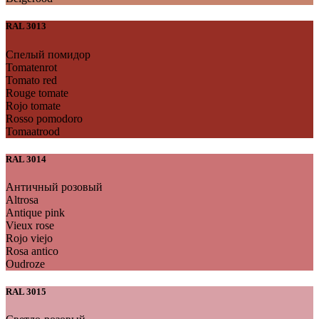
RAL 3013
Спелый помидор
Tomatenrot
Tomato red
Rouge tomate
Rojo tomate
Rosso pomodoro
Tomaatrood
RAL 3014
Античный розовый
Altrosa
Antique pink
Vieux rose
Rojo viejo
Rosa antico
Oudroze
RAL 3015