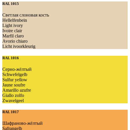
RAL 1015
Светлая слоновая кость
Hellelfenbein
Light ivory
Ivoire clair
Marfil claro
Avorio chiaro
Licht ivoorkleurig
RAL 1016
Серно-жёлтый
Schwefelgelb
Sulfur yellow
Jaune soufre
Amarillo azufre
Giallo zolfo
Zwavelgeel
RAL 1017
Шафраново-жёлтый
Safrangelb