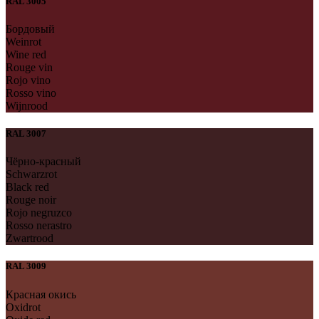
RAL 3005
Бордовый
Weinrot
Wine red
Rouge vin
Rojo vino
Rosso vino
Wijnrood
RAL 3007
Чёрно-красный
Schwarzrot
Black red
Rouge noir
Rojo negruzco
Rosso nerastro
Zwartrood
RAL 3009
Красная окись
Oxidrot