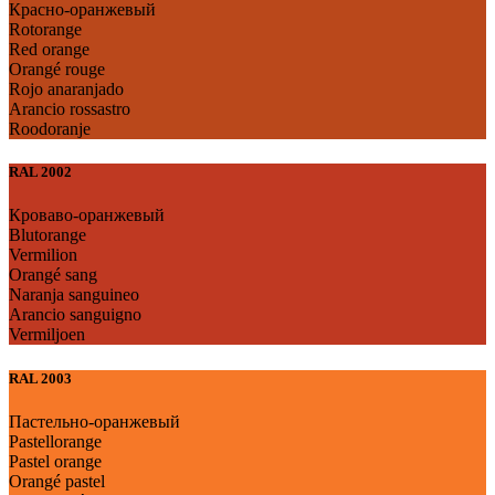
Красно-оранжевый
Rotorange
Red orange
Orangé rouge
Rojo anaranjado
Arancio rossastro
Roodoranje
RAL 2002
Кроваво-оранжевый
Blutorange
Vermilion
Orangé sang
Naranja sanguineo
Arancio sanguigno
Vermiljoen
RAL 2003
Пастельно-оранжевый
Pastellorange
Pastel orange
Orangé pastel