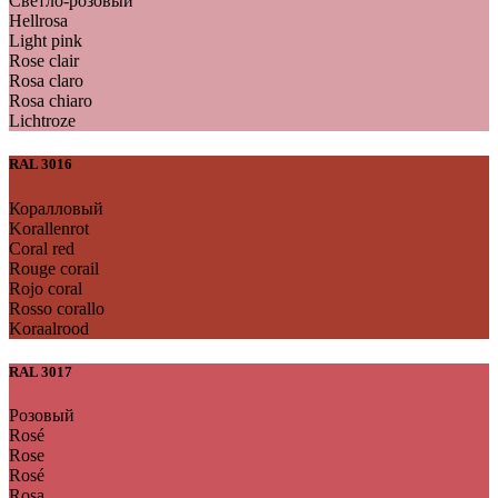
Светло-розовый
Hellrosa
Light pink
Rose clair
Rosa claro
Rosa chiaro
Lichtroze
RAL 3016
Коралловый
Korallenrot
Coral red
Rouge corail
Rojo coral
Rosso corallo
Koraalrood
RAL 3017
Розовый
Rosé
Rose
Rosé
Rosa