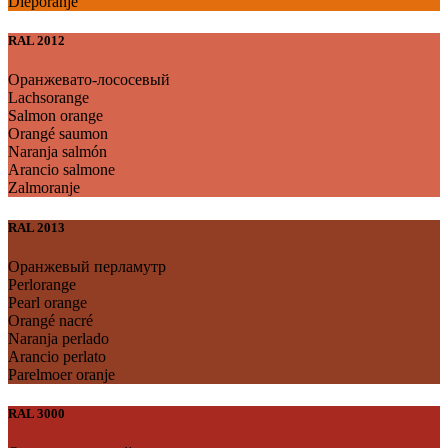
Dieporanje
RAL 2012
Оранжевато-лососевый
Lachsorange
Salmon orange
Orangé saumon
Naranja salmón
Arancio salmone
Zalmoranje
RAL 2013
Оранжевый перламутр
Perlorange
Pearl orange
Orangé nacré
Naranja perlado
Arancio perlato
Parelmoer oranje
RAL 3000