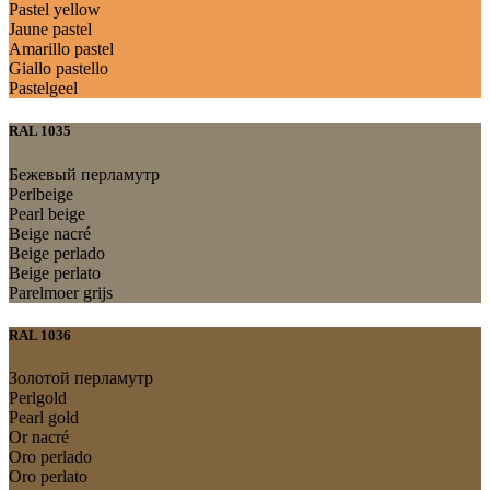
Pastel yellow
Jaune pastel
Amarillo pastel
Giallo pastello
Pastelgeel
RAL 1035
Бежевый перламутр
Perlbeige
Pearl beige
Beige nacré
Beige perlado
Beige perlato
Parelmoer grijs
RAL 1036
Золотой перламутр
Perlgold
Pearl gold
Or nacré
Oro perlado
Oro perlato