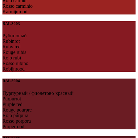
Rojo carmin
Rosso carminio
Karmijnrood
RAL 3003
Рубиновый
Rubinrot
Ruby red
Rouge rubis
Rojo rubí
Rosso rubino
Robijnrood
RAL 3004
Пурпурный / фиолетово-красный
Purpurrot
Purple red
Rouge pourpre
Rojo púrpura
Rosso porpora
Purperrood