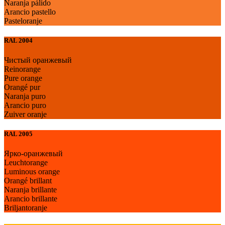
Naranja pálido
Arancio pastello
Pasteloranje
RAL 2004
Чистый оранжевый
Reinorange
Pure orange
Orangé pur
Naranja puro
Arancio puro
Zuiver oranje
RAL 2005
Ярко-оранжевый
Leuchtorange
Luminous orange
Orangé brillant
Naranja brillante
Arancio brillante
Briljantoranje