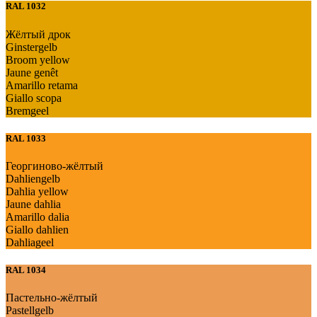
RAL 1032
Жёлтый дрок
Ginstergelb
Broom yellow
Jaune genêt
Amarillo retama
Giallo scopa
Bremgeel
RAL 1033
Георгиново-жёлтый
Dahliengelb
Dahlia yellow
Jaune dahlia
Amarillo dalia
Giallo dahlien
Dahliageel
RAL 1034
Пастельно-жёлтый
Pastellgelb