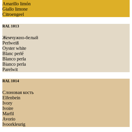
Amarillo limón
Giallo limone
Citroengeel
RAL 1013
Жемчужно-белый
Perlweiß
Oyster white
Blanc perlé
Blanco perla
Bianco perla
Parelwit
RAL 1014
Слоновая кость
Elfenbein
Ivory
Ivoire
Marfil
Avorio
Ivoorkleurig