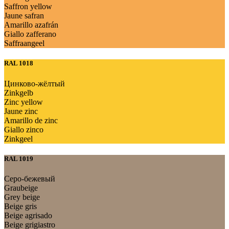
Saffron yellow
Jaune safran
Amarillo azafrán
Giallo zafferano
Saffraangeel
RAL 1018
Цинково-жёлтый
Zinkgelb
Zinc yellow
Jaune zinc
Amarillo de zinc
Giallo zinco
Zinkgeel
RAL 1019
Серо-бежевый
Graubeige
Grey beige
Beige gris
Beige agrisado
Beige grigiastro