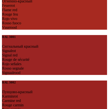
Огненно-красный
Feuerrot
Flame red
Rouge feu
Rojo vivo
Rosso fuoco
Vuurrood
RAL 3001
Сигнальный красный
Signalrot
Signal red
Rouge de sécurité
Rojo señales
Rosso segnale
Signaalrood
RAL 3002
Пунцово-красный
Karminrot
Carmine red
Rouge carmin