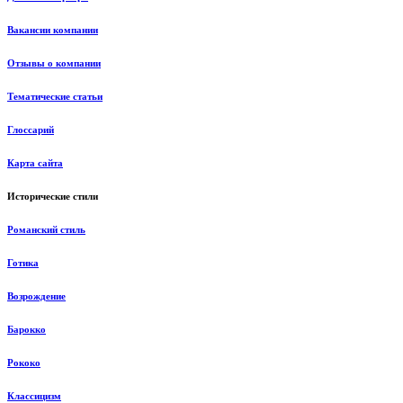
Вакансии компании
Отзывы о компании
Тематические статьи
Глоссарий
Карта сайта
Исторические стили
Романский стиль
Готика
Возрождение
Барокко
Рококо
Классицизм