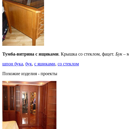
Тумба-витрина с ящиками
. Крышка со стеклом, фацет.
Бук
– м
шпон бука
,
бук
,
с ящиками
,
со стеклом
Похожие изделия - проекты