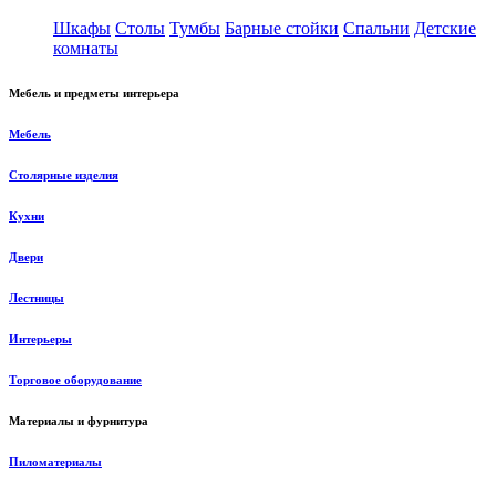
Шкафы
Столы
Тумбы
Барные стойки
Спальни
Детские
комнаты
Мебель и предметы интерьера
Мебель
Столярные изделия
Кухни
Двери
Лестницы
Интерьеры
Торговое оборудование
Материалы и фурнитура
Пиломатериалы