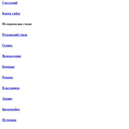
Глоссарий
Карта сайта
Исторические стили
Романский стиль
Готика
Возрождение
Барокко
Рококо
Классицизм
Ампир
Бидермейер
Историзм