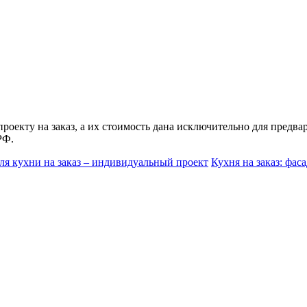
роекту на заказ
, а их стоимость дана исключительно для предв
РФ.
ля кухни на заказ – индивидуальный проект
Кухня на заказ: фаса