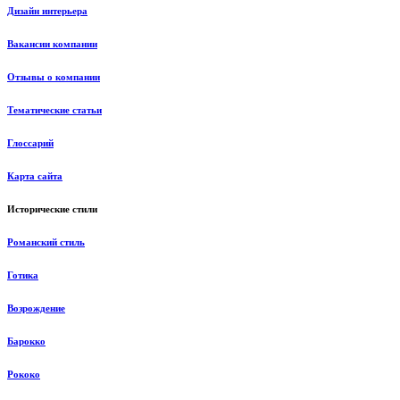
Дизайн интерьера
Вакансии компании
Отзывы о компании
Тематические статьи
Глоссарий
Карта сайта
Исторические стили
Романский стиль
Готика
Возрождение
Барокко
Рококо