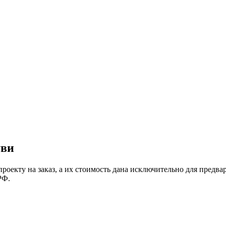
уви
роекту на заказ
, а их стоимость дана исключительно для предв
РФ.