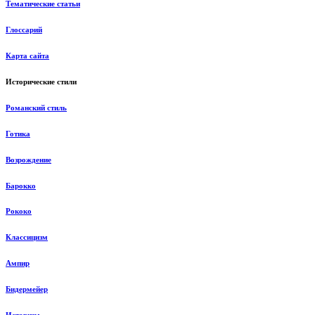
Тематические статьи
Глоссарий
Карта сайта
Исторические стили
Романский стиль
Готика
Возрождение
Барокко
Рококо
Классицизм
Ампир
Бидермейер