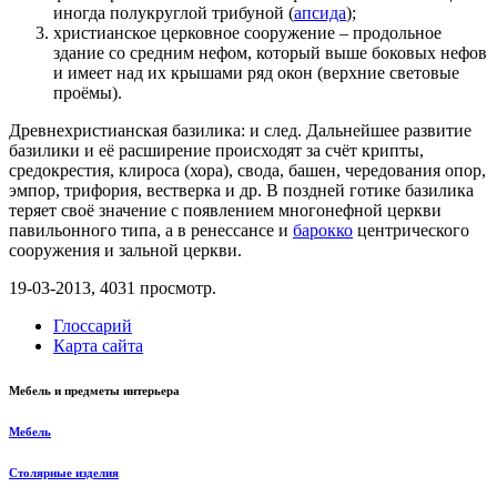
иногда полукруглой трибуной (
апсида
);
христианское церковное сооружение – продольное
здание со средним нефом, который выше боковых нефов
и имеет над их крышами ряд окон (верхние световые
проёмы).
Древнехристианская базилика: и след. Дальнейшее развитие
базилики и её расширение происходят за счёт крипты,
средокрестия, клироса (хора), свода, башен, чередования опор,
эмпор, трифория, вестверка и др. В поздней готике базилика
теряет своё значение с появлением многонефной церкви
павильонного типа, а в ренессансе и
барокко
центрического
сооружения и зальной церкви.
19-03-2013,
4031
просмотр.
Глоссарий
Карта сайта
Мебель и предметы интерьера
Мебель
Столярные изделия