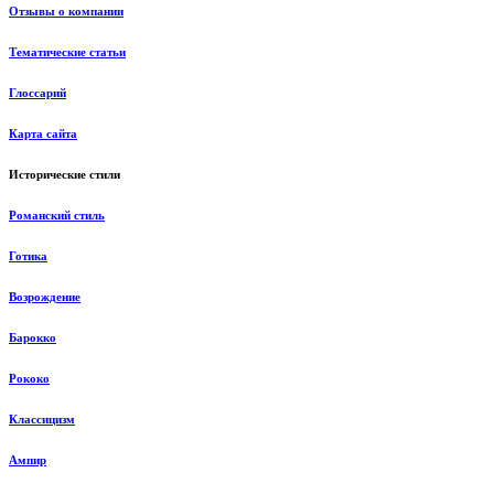
Отзывы о компании
Тематические статьи
Глоссарий
Карта сайта
Исторические стили
Романский стиль
Готика
Возрождение
Барокко
Рококо
Классицизм
Ампир